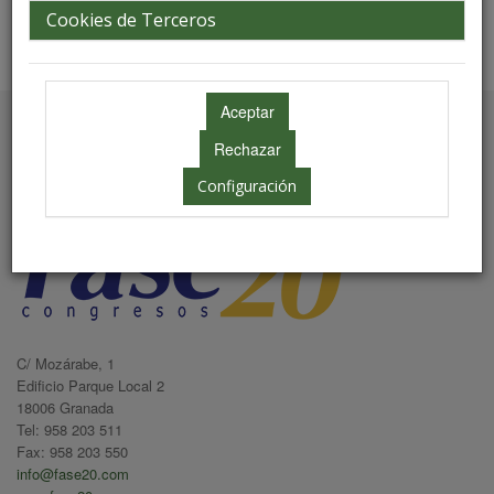
Cookies de Terceros
Secretaría Técnica
Configuración
C/ Mozárabe, 1
Edificio Parque Local 2
18006 Granada
Tel: 958 203 511
Fax: 958 203 550
info@fase20.com